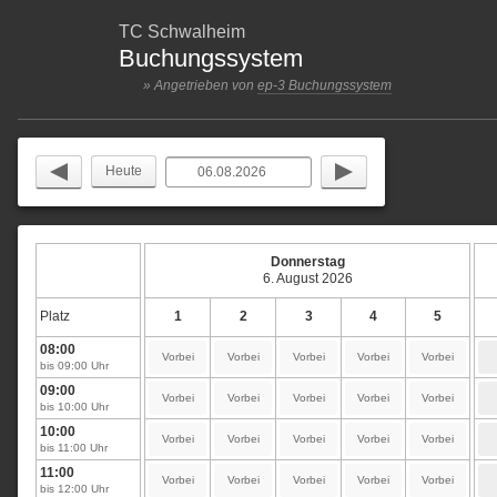
TC Schwalheim
Buchungssystem
» Angetrieben von
ep-3 Buchungssystem
Heute
Donnerstag
6. August 2026
Platz
1
2
3
4
5
08:00
Vorbei
Vorbei
Vorbei
Vorbei
Vorbei
bis 09:00 Uhr
09:00
Vorbei
Vorbei
Vorbei
Vorbei
Vorbei
bis 10:00 Uhr
10:00
Vorbei
Vorbei
Vorbei
Vorbei
Vorbei
bis 11:00 Uhr
11:00
Vorbei
Vorbei
Vorbei
Vorbei
Vorbei
bis 12:00 Uhr