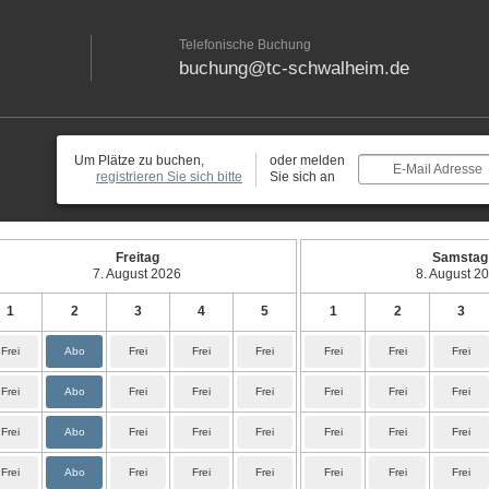
Telefonische Buchung
buchung@tc-schwalheim.de
Um Plätze zu buchen,
oder melden
E-Mail Adresse
registrieren Sie sich bitte
Sie sich an
Freitag
Samstag
7. August 2026
8. August 2
1
2
3
4
5
1
2
3
Frei
Abo
Frei
Frei
Frei
Frei
Frei
Frei
Frei
Abo
Frei
Frei
Frei
Frei
Frei
Frei
Frei
Abo
Frei
Frei
Frei
Frei
Frei
Frei
Frei
Abo
Frei
Frei
Frei
Frei
Frei
Frei