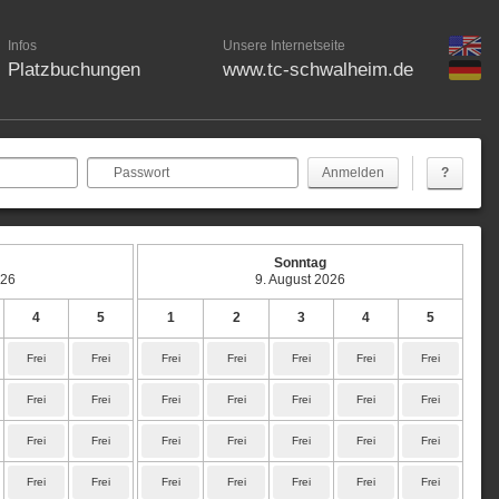
Infos
Unsere Internetseite
Platzbuchungen
www.tc-schwalheim.de
Passwort
?
Sonntag
026
9. August 2026
4
5
1
2
3
4
5
Frei
Frei
Frei
Frei
Frei
Frei
Frei
Frei
Frei
Frei
Frei
Frei
Frei
Frei
Frei
Frei
Frei
Frei
Frei
Frei
Frei
Frei
Frei
Frei
Frei
Frei
Frei
Frei